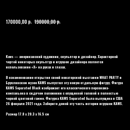
KAWS
054
р.
р.
170000,00
190000,00
Купить
Kaws — американский художник, скульптор и дизайнер. Характерной
чертой некоторых скульптур и игрушек дизайнера является
использование «X» на руках и глазах.
В ознаменование открытия своей новаторской выставки WHAT PARTY в
Бруклинском музее KAWS выпустил эту новую отдельную фигуру. Фигура
KAWS Separated Black изображает его классического персонажа-
компаньона в сидячем положении с опущенной головой в полностью
черной цветовой гамме. Фигурка KAWS Separated была выпущена в США
26 февраля 2021 года. Заберите домой эту часть истории игрушек KAWS.
Размер 17.8 x 20.3 x 16.5 см
Цвет: Черный
Материал: Винил
Модель: Separated