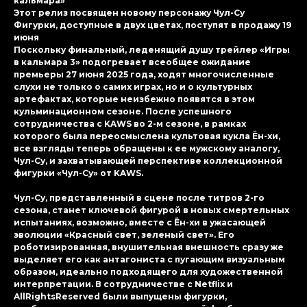
кальмара»
Этот релиз посвящен новому персонажу Чул-Су
Фигурки, доступные в двух цветах, поступят в продажу 19
июня
Поскольку финальный, леденящий душу трейлер «Игры
в кальмара 3» подогревает всеобщее ожидание
премьеры 27 июня 2025 года, ходят многочисленные
слухи не только о самих играх, но и о культурных
артефактах, которые неизбежно появятся в этом
кульминационном сезоне. После успешного
сотрудничества с KAWS во 2-м сезоне, в рамках
которого была переосмыслена культовая кукла Ён-хи,
все взгляды теперь обращены к ее мужскому аналогу,
Чул-Су, и захватывающей перспективе коллекционной
фигурки «Чул-Су» от KAWS.
Чул-Су, представленный в сцене после титров 2-го
сезона, станет ключевой фигурой в новых смертельных
испытаниях, возможно, вместе с Ён-хи в ужасающей
эволюции «Красный свет, зеленый свет». Его
роботизированная, внушительная внешность сразу же
выделяет его как антагониста с пугающим визуальным
образом, идеально подходящего для художественной
интерпретации. В сотрудничестве с Netflix и
AllRightsReserved были выпущены фигурки,