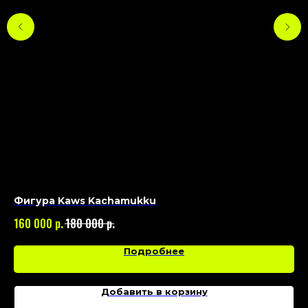
Фигура Kaws Kachamukku
Фи
р.
р.
160 000
180 000
19
Подробнее
Добавить в корзину