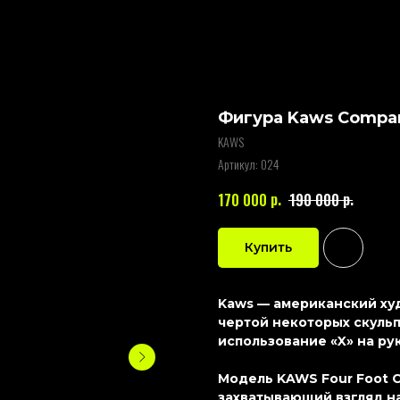
Фигура Kaws Compan
KAWS
Артикул:
024
р.
р.
170 000
190 000
Купить
Kaws — американский худ
чертой некоторых скульп
использование «X» на рук
Модель KAWS Four Foot C
захватывающий взгляд на