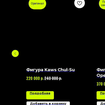
П
Оригинал
за
ther
Фигура Kaws Chul-Su
Фиг
Ope
р.
р.
220 000
240 000
370 
Подробнее
По
Добавить в корзину
До