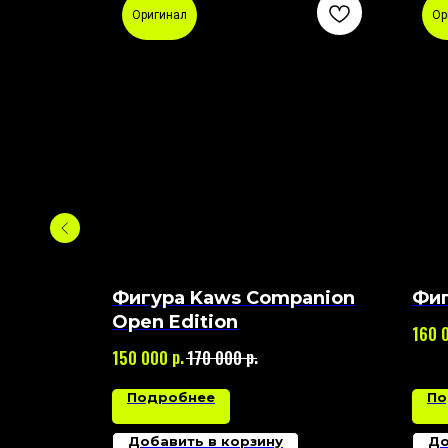
Оригинал
Ор
Open
Фигура Kaws Companion
Фиг
Open Edition
160 
р.
р.
150 000
170 000
Подробнее
По
Добавить в корзину
До