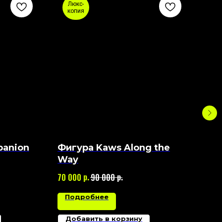
Люкс-
Л
копия
к
panion
Фигура Kaws Along the
Фи
Way
Edi
р.
р.
70 000
90 000
50 
Подробнее
П
Добавить в корзину
Д