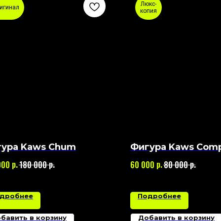
Люкс-
игинал
копия
ура Kaws Chum
Фигура Kaws Com
р.
р.
р.
р.
000
180 000
60 000
80 000
дробнее
Подробнее
бавить в корзину
Добавить в корзину