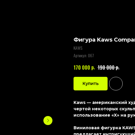
Фигура Kaws Compan
KAWS
Артикул:
067
р.
р.
170 000
190 000
Купить
Kaws — американский худ
чертой некоторых скульп
использование «X» на рук
Виниловая фигурка KAWS 
предлагает интригующий