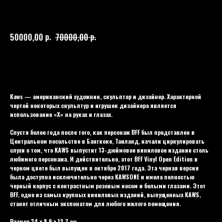
KAWS
204
р.
р.
50000,00
70000,00
Купить
Kaws — американский художник, скульптор и дизайнер. Характерной
чертой некоторых скульптур и игрушек дизайнера является
использование «X» на руках и глазах.
Спустя более года после того, как персонаж BFF был представлен в
Центральном посольстве в Бангкоке, Таиланд, начали циркулировать
слухи о том, что KAWS выпустит 13-дюймовое виниловое издание столь
любимого персонажа. И действительно, этот BFF Vinyl Open Edition в
черном цвете был выпущен в октябре 2017 года. Эта черная версия
была доступна исключительно через KAWSONE и имела полностью
черный корпус с контрастным розовым носом и белыми глазами. Этот
BFF, одно из самых крупных виниловых изданий, выпущенных KAWS,
станет отличным экспонатом для любого жилого помещения.
Размер 34 x 8.9 x 12.7 см