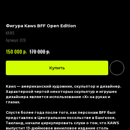
Фигура Kaws BFF Open Edition
KAWS
Артикул:
028
р.
р.
150 000
170 000
Купить
Kaws — американский художник, скульптор и дизайнер.
Характерной чертой некоторых скульптур и игрушек
дизайнера является использование «X» на руках и
глазах.
Спустя более года после того, как персонаж BFF был
представлен в Центральном посольстве в Бангкоке,
Таиланд, начали циркулировать слухи о том, что KAWS
выпустит 13-дюймовое виниловое издание столь