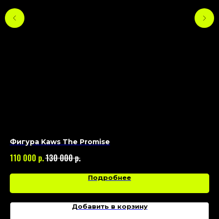
Фигура Kaws The Promise
Фи
р.
р.
110 000
130 000
16
Подробнее
Добавить в корзину