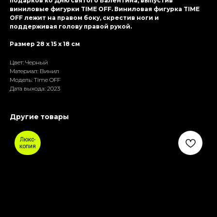
подарков ко Дню святого Валентина, выпустив
виниловые фигурки TIME OFF. Виниловая фигурка TIME
OFF лежит на правом боку, скрестив ноги и
поддерживая голову правой рукой.
Размер 28 x 15 x 18 см
Цвет: Черный
Материал: Винил
Модель: Time OFF
Дата выхода: 2023
Другие товары
Люкс-
копия