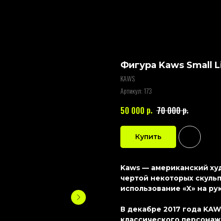
Фигура Kaws Small L
KAWS
Артикул:
173
р.
р.
50 000
70 000
Купить
Kaws — американский худ
чертой некоторых скульп
использование «X» на рук
В декабре 2017 года KA
классического персонаж