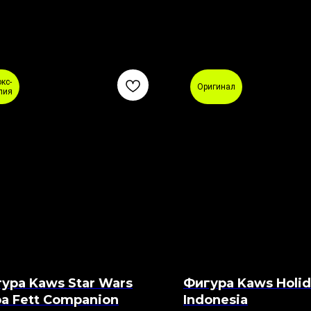
кс-
Оригинал
пия
ура Kaws Star Wars
Фигура Kaws Holi
a Fett Companion
Indonesia