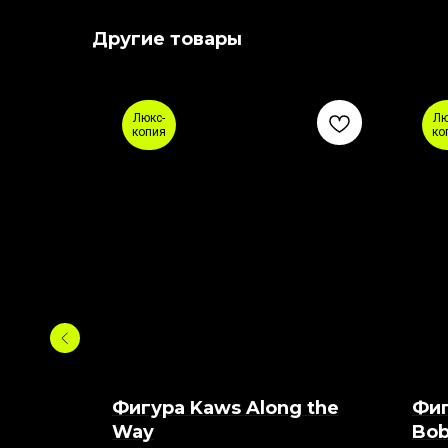
Другие товары
Люкс-
Лю
копия
ко
Wars
Фигура Kaws Along the
Фиг
on
Way
Bob