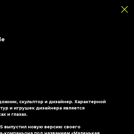
ie
ожник, скульптор и дизайнер. Характерной
тур и игрушек дизайнера является
ах и глазах.
WS выпустил новую версию своего
а-компаньона под названием «Маленькая