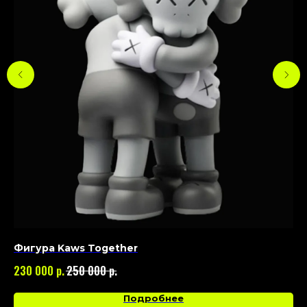
Фигура Kaws Together
Фи
р.
р.
230 000
250 000
17
Подробнее