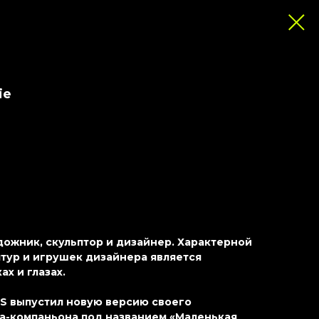
ie
ожник, скульптор и дизайнер. Характерной
тур и игрушек дизайнера является
ах и глазах.
WS выпустил новую версию своего
а-компаньона под названием «Маленькая