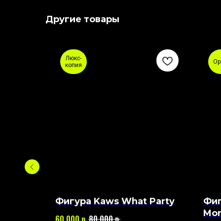
Другие товары
Люкс-
Ор
копия
Wars
Фигура Kaws What Party
Фиг
mpanion
Mon
р.
р.
60 000
80 000