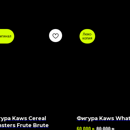
Люкс-
игинал
копия
ура Kaws Cereal
Фигура Kaws What
sters Frute Brute
р.
р.
60 000
80 000