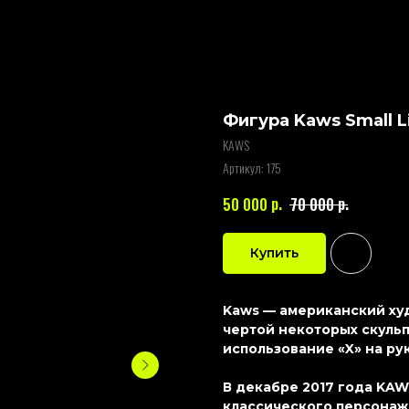
Фигура Kaws Small L
KAWS
Артикул:
175
р.
р.
50 000
70 000
Купить
Kaws — американский худ
чертой некоторых скульп
использование «X» на рук
В декабре 2017 года KA
классического персонаж