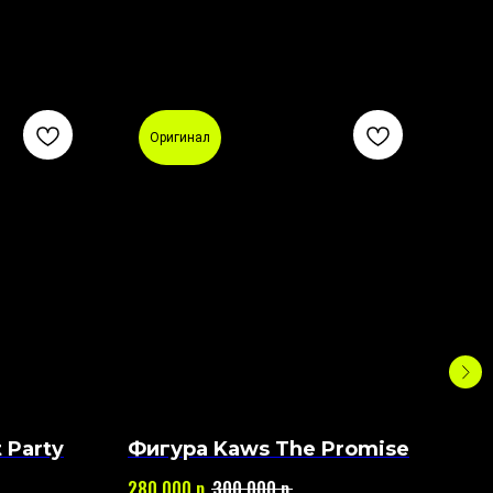
Оригинал
О
 Party
Фигура Kaws The Promise
Фи
St
р.
р.
280 000
300 000