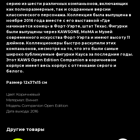
серию из шести различных компаньонов, включающих
как полноразмерные, так и содранные версии
классического персонажа. Коллекция была выпущена в
ноябре 2016 года вместе с его выставкой «Где
начинается конец» в Форт-Уэрте, штат Техас. Фигурки
были выпущены через KAWSONE, MoMA и Музей
современного искусства Форт-Уэрта и имеют высоту 11
дюймов. Коллекционеры быстро раскупили этих
компаньонов, несмотря на то, что это были самые
широко публикуемые фигурки Кауса за последние годы.
Этот KAWS Open Edition Companion в коричневом
корпусе имеет весь корпус с оттенками серого и
белого.
Размер 12x37x15 см
Цвет: Коричневый
Материал: Винил
Модель: Companion Open Edition
Дата выхода: 2016
Другие товары