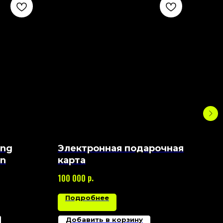
Л
к
ing
Электронная подарочная
Фи
on
карта
Edi
р.
100 000
50 
Подробнее
П
Добавить в корзину
Д