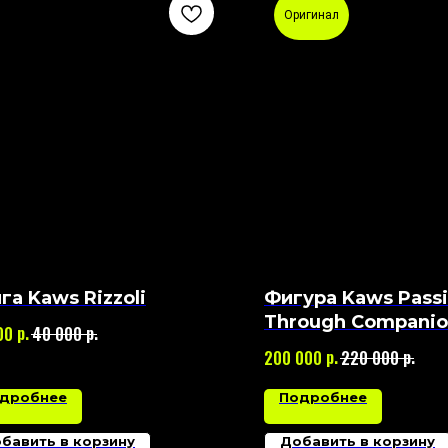
Оригинал
га Kaws Rizzoli
Фигура Kaws Pass
Through Compani
р.
р.
00
40 000
р.
р.
200 000
220 000
дробнее
Подробнее
бавить в корзину
Добавить в корзину