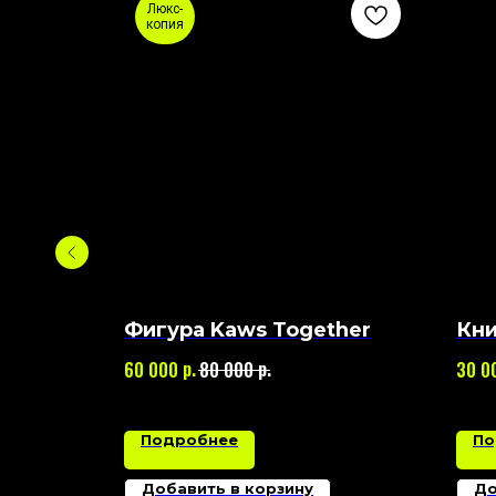
Люкс-
копия
Open
Фигура Kaws Together
Кни
р.
р.
60 000
80 000
30 0
Подробнее
По
Добавить в корзину
До