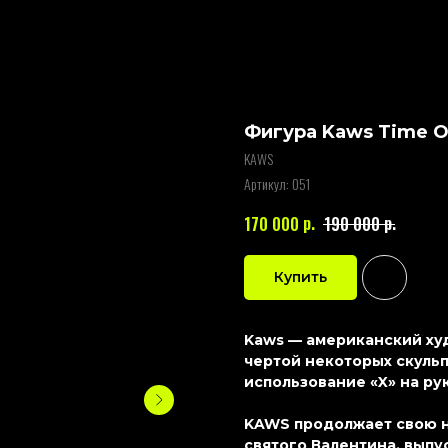
Фигура Kaws Time 
KAWS
Артикул:
051
р.
р.
170 000
190 000
Купить
Kaws — американский худ
чертой некоторых скульп
использование «X» на рук
KAWS продолжает свою н
святого Валентина, выпу